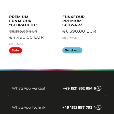
i
o
PREMIUM
FUN4FOUR
FUN4FOUR
PREMIUM
n
"GEBRAUCHT"
SCHWARZ
Regular
Sale
Regular
€6.390,00 EUR
€6.390,00 EUR
:
price
€4.490,00 EUR
price
price
zzgl. MwSt.
zzgl. MwSt.
Sale
Sold out
WhatsApp Verkauf
+49 1521 852 854 6
WhatsApp Technik
+49 1521 897 793 4