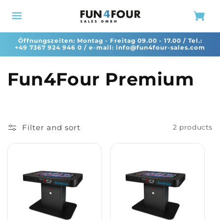
Skip to content
Cart
Öffnungszeiten: Montag - Freitag 09.00 - 17.00 / Tel.:
+49 7367 924 946 0
/ e-mail:
info@fun4four-sales.com
C
Fun4Four Premium
o
l
Filter and sort
2 products
l
e
c
t